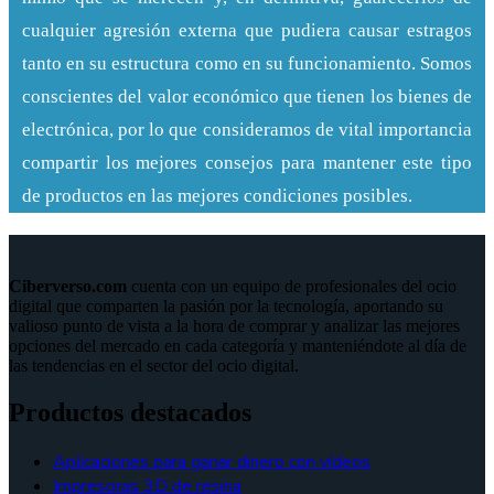
cualquier agresión externa que pudiera causar estragos
tanto en su estructura como en su funcionamiento. Somos
conscientes del valor económico que tienen los bienes de
electrónica, por lo que consideramos de vital importancia
compartir los mejores consejos para mantener este tipo
de productos en las mejores condiciones posibles.
Ciberverso.com
cuenta con un equipo de profesionales del ocio
digital que comparten la pasión por la tecnología, aportando su
valioso punto de vista a la hora de comprar y analizar las mejores
opciones del mercado en cada categoría y manteniéndote al día de
las tendencias en el sector del ocio digital.
Productos destacados
Aplicaciones para ganar dinero con vídeos
Impresoras 3D de resina