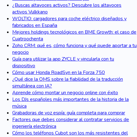
¿Buscas altavoces activos? Descubre los altavoces
activos Vulkkano
WOLTIO: cargadores para coche eléctrico diseñados y
fabricados en España
Mejores holdings tecnológicos en BME Growth: el caso de
Cuatroochenta
Zoho CRM: qué es, cómo funciona y qué puede aportar a tu
negocio
Guía para utilizar la app ZYCLE y vincularla con tu
dispositivo
Cómo usar Honda RoadSyn en la Forza 750
¿Qué dice la OMS sobre la fiabilidad de la traducción
simultánea con IA?
Aprende cómo montar un negocio online con éxito
Los DJs españoles más importantes de la historia de la
música
Grabadoras de voz espía: guía completa para comprar
Factores que debes considerar al contratar servicios de
ingeniería electrónica
Cómo los teléfonos Cubot son los más resistentes del