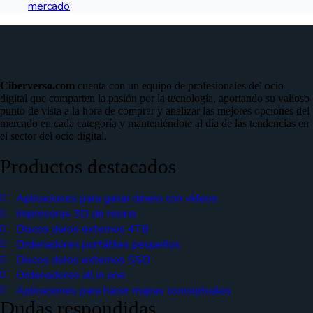
mercado
Ciberverso.com
cuenta con un equipo de profesionales del ocio
digital que comparten la pasión por la tecnología, aportando su valioso
punto de vista a la hora de comprar y analizar las mejores opciones del
mercado en cada categoría y manteniéndote al día de las tendencias en
el sector del ocio digital.
Productos destacados
Aplicaciones para ganar dinero con vídeos
Impresoras 3D de resina
Discos duros externos 4TB
Ordenadores portátiles pequeños
Discos duros externos SSD
Ordenadores all in one
Aplicaciones para hacer mapas conceptuales
Dudas respondidas