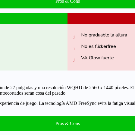
Pros & Cons
No graduable la altura
No es flickerfree
VA Glow fuerte
año de 27 pulgadas y una resolución
WQHD de 2560 x 1440 píxeles
. E
entrecortados serán cosa del pasado.
xperiencia de juego. La tecnología AMD FreeSync evita la fatiga visual
Pros & Cons