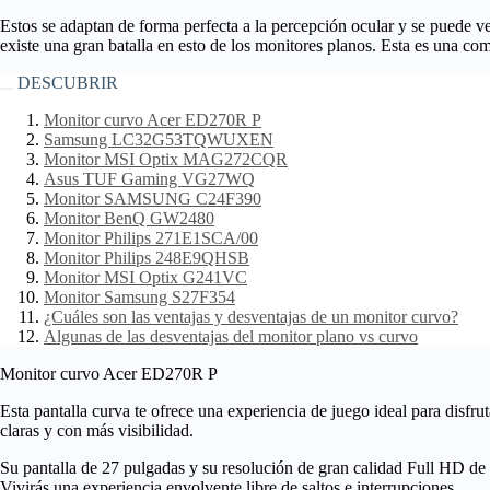
Estos se adaptan de forma perfecta a la percepción ocular y se puede ve
existe una gran batalla en esto de los monitores planos. Esta es una co
DESCUBRIR
Monitor curvo Acer ED270R P
Samsung LC32G53TQWUXEN
Monitor MSI Optix MAG272CQR
Asus TUF Gaming VG27WQ
Monitor SAMSUNG C24F390
Monitor BenQ GW2480
Monitor Philips 271E1SCA/00
Monitor Philips 248E9QHSB
Monitor MSI Optix G241VC
Monitor Samsung S27F354
¿Cuáles son las ventajas y desventajas de un monitor curvo?
Algunas de las d
esventajas del monitor plano vs curvo
Monitor curvo Acer ED270R P
Esta pantalla curva te ofrece una experiencia de juego ideal para disfr
claras y con más visibilidad.
Su pantalla de
27 pulgadas
y su resolución de gran calidad Full HD de
Vivirás una experiencia envolvente libre de saltos e interrupciones.