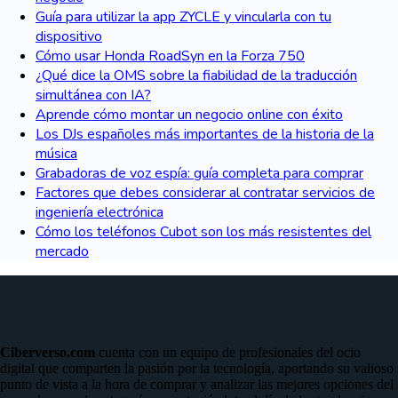
Guía para utilizar la app ZYCLE y vincularla con tu
dispositivo
Cómo usar Honda RoadSyn en la Forza 750
¿Qué dice la OMS sobre la fiabilidad de la traducción
simultánea con IA?
Aprende cómo montar un negocio online con éxito
Los DJs españoles más importantes de la historia de la
música
Grabadoras de voz espía: guía completa para comprar
Factores que debes considerar al contratar servicios de
ingeniería electrónica
Cómo los teléfonos Cubot son los más resistentes del
mercado
Ciberverso.com
cuenta con un equipo de profesionales del ocio
digital que comparten la pasión por la tecnología, aportando su valioso
punto de vista a la hora de comprar y analizar las mejores opciones del